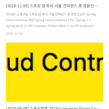
[2018-11-08] 스프링 원 투어 서울 컨퍼런스 중 정윤진님의 Spring Cloud Gateway 세션
2018년 11월 8일 스프링 원 투어 서울 컨퍼런스 중 정윤진님의 Spring
Cloud Gateway 세션 Spring Cloud Gateway SPEC Spring 5 +
Spring Boot 2 + API Gateway Pattern What is an API Gateway? 하
나로 요청을 받아, 요청을 분리. Routing Canary-ing Security
2019. 12. 29.
Monolith Strangling Monitoring Resiliency Spring Cloud
Gateway Type Appliance SAAS (ex: ELB) Web Server Mesh Side
Car Pattern + Proxy Pattern Developer Oriented History 초기 버
전인 spring-cloud-zu..
[2018-06-08] 스프링캠프 2018-Consumer Driven Contract