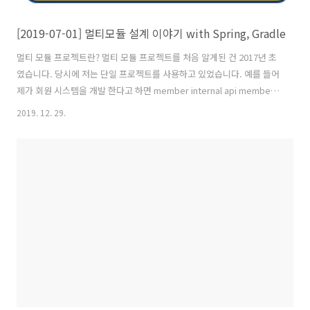
[2019-07-01] 멀티모듈 설계 이야기 with Spring, Gradle
멀티 모듈 프로젝트란? 멀티 모듈 프로젝트를 처음 알게된 건 2017년 초
였습니다. 당시에 저는 단일 프로젝트를 사용하고 있었습니다. 예를 들어
제가 회원 시스템을 개발 한다고 하면 member internal api member
external api member batch 와 같이 서로 독립된 프로젝트 단위로 가
2019. 12. 29.
지고 있었습니다. 이런 구조를 가지고 있을 때 가장 큰 문제점은 시스템
의 중심 Domain 이 가져야할 구조와 규칙 등을 동일하게 보장해주는 메
커니즘 이 없다는 것 입니다. {: style="width:75%; display:block;
margin:40px auto 0;"} 개발자는 동일한 Domain 을 가지고 있는 위 3
가지 어플리케이션을 열심히 복&붙하며 개발을 하게 됩니다. 매우 귀
찮..