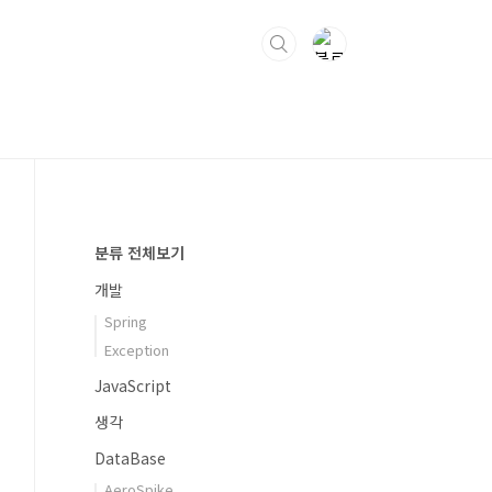
분류 전체보기
개발
Spring
Exception
JavaScript
생각
DataBase
AeroSpike