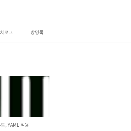
치로그
방명록
트, YAML 적용