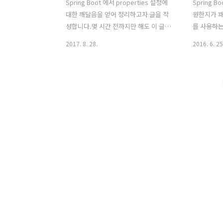
Spring Boot 에서 properties 설정에
Spring 
대한 깨달음을 얻어 정리하고자 글을 작
원한지가 꽤 
성합니다.몇 시간 전까지만 해도 이 글은
를 사용하는
@PropertySource Yaml 사용하기 라는
이것을 YA
2017. 8. 28.
2016. 6. 25
글로 작성될 뻔 하였던 글 입니다.제가 처
음이 생겨
음 위의 주제로 글을 작성하기로 마음 먹
다. YAML이
은 이유는@PropertySource 의 Yaml
RFC2822
미지원@ConfigurationPropeties 의
개념을 얻어
locations Deprecated때문입니다.까
수 있는' 
려고 찾아보다가, 내가 잘못 알았구나 하
다. (WIK
는 깨달음에 바로 글을 작성합니다.발단
되며 계층
저의 10번째 블로깅이였던 스프링 부트,
매우 편리한
YAML 적용 이라는 블로그에서 소개하였
Spring Bo
던 @ConfigurationProeprties 의
starter
locations 이 Spring Boot 1.4 를 이후로
'starter
Deprecated 되었습니..
SpringA
스 상에 Sn.