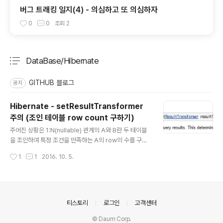
버그 트래킹 일지(4) - 의심하고 또 의심하자
0
0
조회
2
DataBase/Hibernate
분류 전체보기
주요 글 목록
GITHUB 블로그
공지
Hibernate - setResultTransformer
주의 (조인 테이블 row count 구하기)
글 내용
주어진 상황은 1:N(nullable) 관계의 A와 B란 두 테이블
을 조인하여 특정 조건을 만족하는 A의 row의 수를 구하
는 것 입니다. 특정 조건은 A의 조건일 수도 있고 B의 조건
작성시간
1
1
2016. 10. 5.
일 수도 있습니다. 이런 경우 A 주체의 왼쪽 외부 조인을 사
용하게 됩니다. B 테이블과 관계를 맺지 않은 A의 레코드
에서도 조건을 만족할 수 있기 때문입니다. 이 쿼리는 중복
된 A의 레코드를 생기게 합니다. 그래서 중복을 제거하여
야 합니다! 중복을 제거하는 방법으로 많이 사용되는 Hibe
의안내
티스토리
로그인
고객센터
rante 코드는 setResultTransformer(CriteriaSpeci
© Daum Corp.
fication.DISTINCT_ROOT_ENTITY)입니다. Project