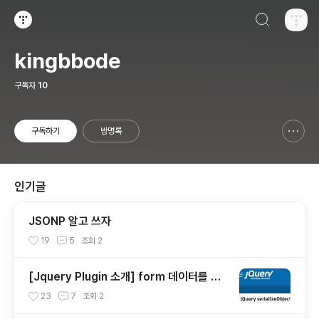
검색하기
티스토리
kingbbode
구독자
10
구독하기
방명록
신고하기 레이어
열기
인기글
JSONP 알고 쓰자
19
5
조회
2
[Jquery Plugin 소개] form 데이터를 Ob
ject로 만들기
23
7
조회
2