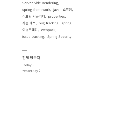
Server Side Rendering
spring framework
java
스프링
스프링 시큐리티
properties
자동 배포
bug tracking
spring
이슈트래킹
Webpack
issue tracking
Spring Security
전체 방문자
Today :
Yesterday :