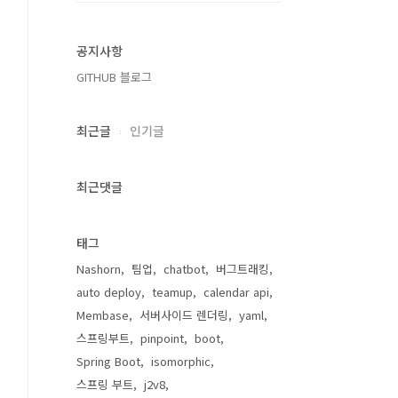
공지사항
GITHUB 블로그
최근글
인기글
최근댓글
태그
Nashorn
팀업
chatbot
버그트래킹
auto deploy
teamup
calendar api
Membase
서버사이드 렌더링
yaml
스프링부트
pinpoint
boot
Spring Boot
isomorphic
스프링 부트
j2v8