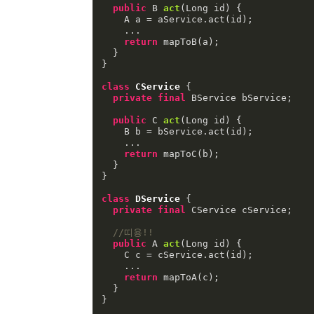
public
 B 
act
(Long id)
{

    A a = aService.act(id);

    ...

return
 mapToB(a);

  }

}

class
CService
{

private
final
 BService bService;

public
 C 
act
(Long id)
{

    B b = bService.act(id);

    ...

return
 mapToC(b);

  }

}

class
DService
{

private
final
 CService cService;

//띠용!!
public
 A 
act
(Long id)
{

    C c = cService.act(id);

    ...

return
 mapToA(c);

  }

}