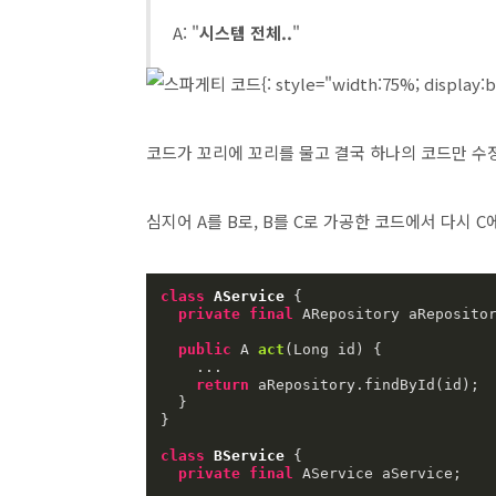
A: "
시스템 전체..
"
{: style="width:75%; display:
코드가 꼬리에 꼬리를 물고 결국 하나의 코드만 
심지어 A를 B로, B를 C로 가공한 코드에서 다시 
class
AService
{

private
final
 ARepository aRepositor
public
 A 
act
(Long id)
{

    ...

return
 aRepository.findById(id);

  }

}

class
BService
{

private
final
 AService aService;
