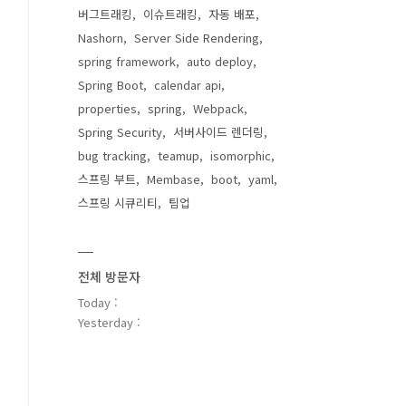
버그트래킹
이슈트래킹
자동 배포
Nashorn
Server Side Rendering
spring framework
auto deploy
Spring Boot
calendar api
properties
spring
Webpack
Spring Security
서버사이드 렌더링
bug tracking
teamup
isomorphic
스프링 부트
Membase
boot
yaml
스프링 시큐리티
팀업
전체 방문자
Today :
Yesterday :