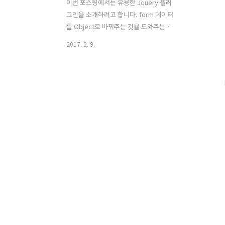
이번 포스팅에서는 유용한 Jquery 플러
그인을 소개하려고 합니다. form 데이터
를 Object로 바꿔주는 것을 도와주는
Jquery serializeObject 플러그인 입니
2017. 2. 9.
다.왜 form 데이터를 Object 변환하는
것이 필요한가?HTML에서 사용자의 데이
터를 서버에 전송하는 방법은 form을 사
용하는 것 입니다. form은 form 내부의
type이 submit인 input 태그의 작동으
로 인해 HTML의 기본 인터렉션이 실행되
어 데이터를 전송하게 됩니다.SPA가 활
성화되면서 대부분의 어플리케이션에서
기존 인터렉션의 방식 대신, 여러가지 방
식으로 submit을 intercept하여 데이터
를 비동기로 전송하고 있습니다. 이 때 필
요한 것이 form 데이터의 Object 변환입
니다.많은 프론트 프레..