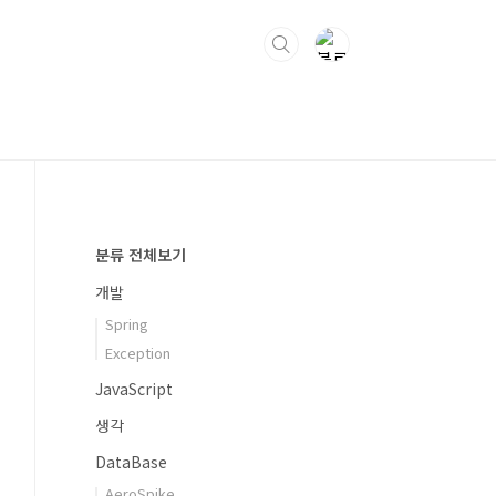
분류 전체보기
개발
Spring
Exception
JavaScript
생각
DataBase
AeroSpike