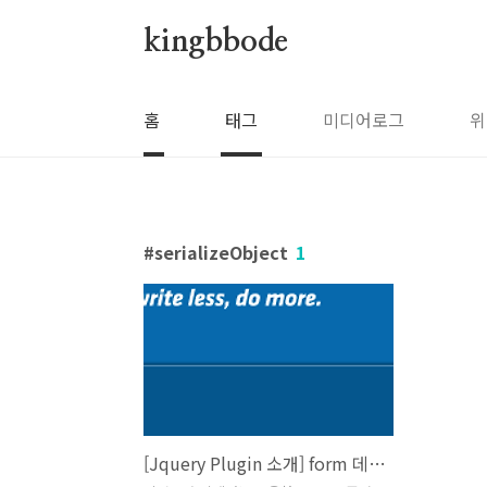
본문 바로가기
kingbbode
홈
태그
미디어로그
위
serializeObject
1
[Jquery Plugin 소개] form 데이터를 Object로 만들기