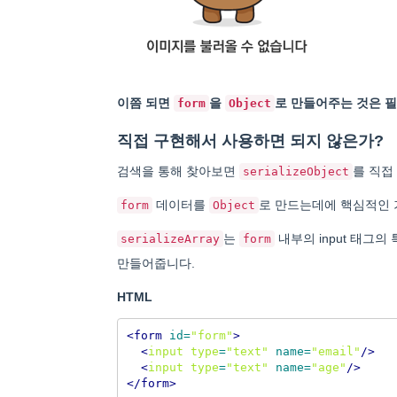
이쯤 되면
을
로 만들어주는 것은 필
form
Object
직접 구현해서 사용하면 되지 않은가?
검색을 통해 찾아보면
를 직접
serializeObject
데이터를
로 만드는데에 핵심적인
form
Object
는
내부의 input 태그의 특
serializeArray
form
만들어줍니다.
HTML
<form
id=
"form"
>
<
input
type
=
"text"
name=
"email"
/>
<
input
type
=
"text"
name=
"age"
/>
</form>