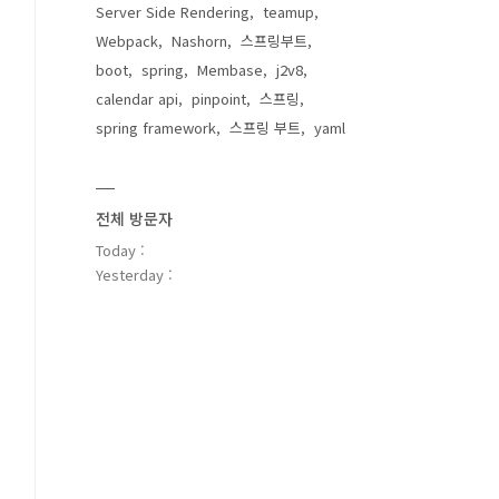
Server Side Rendering
teamup
Webpack
Nashorn
스프링부트
boot
spring
Membase
j2v8
calendar api
pinpoint
스프링
spring framework
스프링 부트
yaml
전체 방문자
Today :
Yesterday :