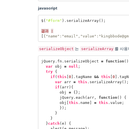
javascript
$
(
"#form"
).
serializeArray
();
결과
:
[
{
"name"
:
"email"
,
"value"
:
"kingbbode@gm
는
를 사용
serializeObject
serializeArray
jQuery
.
fn
.
serializeObject
=
function
()
var
obj
=
null
;
try
{
if
(
this
[
0
].
tagName
&&
this
[
0
].
tagN
var
arr
=
this
.
serializeArray
();
if
(
arr
){
obj
=
{};
jQuery
.
each
(
arr
,
function
()
{
obj
[
this
.
name
]
=
this
.
value
;
});
}
}
}
catch
(
e
)
{
alert
(
e
.
message
);