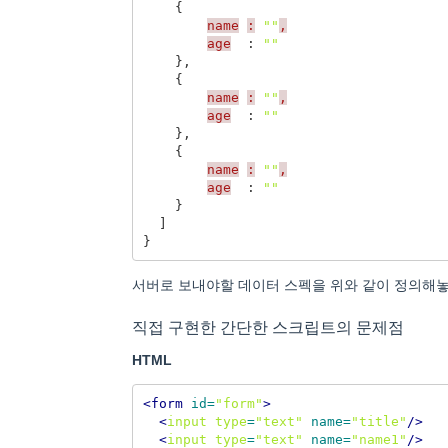
{
name
:
""
,
age
:
""
},
{
name
:
""
,
age
:
""
},
{
name
:
""
,
age
:
""
}
]
}
서버로 보내야할 데이터 스펙을 위와 같이 정의해
직접 구현한 간단한 스크립트의 문제점
HTML
<form
id=
"form"
>
<
input
type
=
"text"
name=
"title"
/>
<
input
type
=
"text"
name=
"name1"
/>