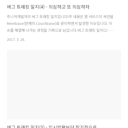
버그 트래킹 일지(4) - 의심하고 또 의심하자
주니어개발자의 버그 트래킹 일지입니다!주 내용은 웹 서비스의 세션을
Membase(현재의 Couchbase)로 관리하면서 발생한 이슈입니다. 이
슈를 해결해 나가는 과정을 기록으로 남깁니다.버그 트래킹 일지(1) - 시
작은 사전지식 확보부터 버그 트래킹 일지(2) - 로그를 보자! 버그 트래킹
2017. 3. 26.
일지(3) - 임시방편보단 장기적으로 버그 트래킹 일지(4) - 의심하고 또
의심하자 버그 트래킹 일지(5) - 대망의 적용 배포 그리고 결론버그트래
킹 환경Membase ServerVersion : 1.7.2Node4개노드당 Replica 2
개노드당 할당 메모리 2GBBucket1개메모리 8GB(노드당 메모리 * 노드
수)각 서버 스팩RAM 8GBHDD 30GBWEB ServerSpring Boot Web
Appli..
버그 트래킹 일지(3) - 임시방편보단 장기적으로