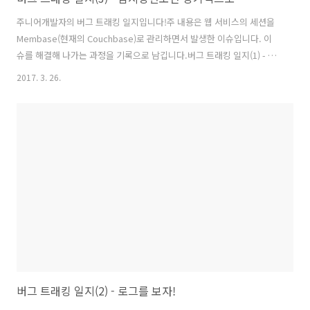
주니어개발자의 버그 트래킹 일지입니다!주 내용은 웹 서비스의 세션을
Membase(현재의 Couchbase)로 관리하면서 발생한 이슈입니다. 이
슈를 해결해 나가는 과정을 기록으로 남깁니다.버그 트래킹 일지(1) - 시
작은 사전지식 확보부터 버그 트래킹 일지(2) - 로그를 보자! 버그 트래킹
2017. 3. 26.
일지(3) - 임시방편보단 장기적으로 버그 트래킹 일지(4) - 의심하고 또
의심하자 버그 트래킹 일지(5) - 대망의 적용 배포 그리고 결론버그트래
킹 환경Membase ServerVersion : 1.7.2Node4개노드당 Replica 2
개노드당 할당 메모리 2GBBucket1개메모리 8GB(노드당 메모리 * 노드
수)각 서버 스팩RAM 8GBHDD 30GBWEB ServerSpring Boot Web
Appli..
버그 트래킹 일지(2) - 로그를 보자!