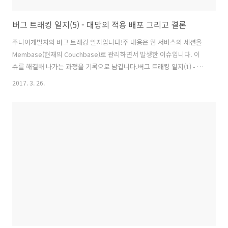
버그 트래킹 일지(5) - 대망의 적용 배포 그리고 결론
주니어개발자의 버그 트래킹 일지입니다!주 내용은 웹 서비스의 세션을
Membase(현재의 Couchbase)로 관리하면서 발생한 이슈입니다. 이
슈를 해결해 나가는 과정을 기록으로 남깁니다.버그 트래킹 일지(1) - 시
작은 사전지식 확보부터 버그 트래킹 일지(2) - 로그를 보자! 버그 트래킹
2017. 3. 26.
일지(3) - 임시방편보단 장기적으로 버그 트래킹 일지(4) - 의심하고 또
의심하자 버그 트래킹 일지(5) - 대망의 적용 배포 그리고 결론버그트래
킹 환경Membase ServerVersion : 1.7.2Node4개노드당 Replica 2
개노드당 할당 메모리 2GBBucket1개메모리 8GB(노드당 메모리 * 노드
수)각 서버 스팩RAM 8GBHDD 30GBWEB ServerSpring Boot Web
Appli..