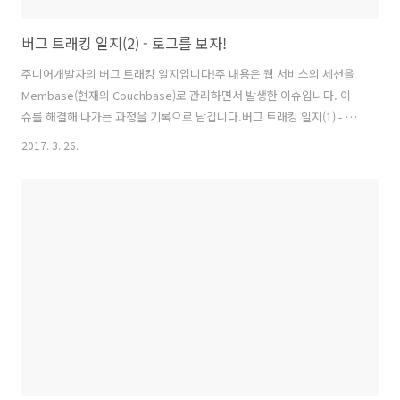
버그 트래킹 일지(2) - 로그를 보자!
주니어개발자의 버그 트래킹 일지입니다!주 내용은 웹 서비스의 세션을
Membase(현재의 Couchbase)로 관리하면서 발생한 이슈입니다. 이
슈를 해결해 나가는 과정을 기록으로 남깁니다.버그 트래킹 일지(1) - 시
작은 사전지식 확보부터 버그 트래킹 일지(2) - 로그를 보자! 버그 트래킹
2017. 3. 26.
일지(3) - 임시방편보단 장기적으로 버그 트래킹 일지(4) - 의심하고 또
의심하자 버그 트래킹 일지(5) - 대망의 적용 배포 그리고 결론버그트래
킹 환경Membase ServerVersion : 1.7.2Node4개노드당 Replica 2
개노드당 할당 메모리 2GBBucket1개메모리 8GB(노드당 메모리 * 노드
수)각 서버 스팩RAM 8GBHDD 30GBWEB ServerSpring Boot Web
Appli..