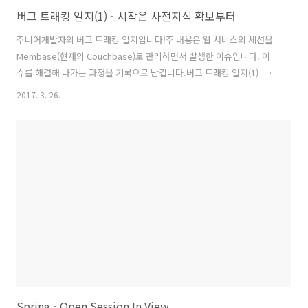
버그 트래킹 일지(1) - 시작은 사전지식 확보부터
주니어개발자의 버그 트래킹 일지입니다!주 내용은 웹 서비스의 세션을
Membase(현재의 Couchbase)로 관리하면서 발생한 이슈입니다. 이
슈를 해결해 나가는 과정을 기록으로 남깁니다.버그 트래킹 일지(1) - 시
작은 사전지식 확보부터 버그 트래킹 일지(2) - 로그를 보자! 버그 트래킹
2017. 3. 26.
일지(3) - 임시방편보단 장기적으로 버그 트래킹 일지(4) - 의심하고 또
의심하자 버그 트래킹 일지(5) - 대망의 적용 배포 그리고 결론버그트래
킹 환경Membase ServerVersion : 1.7.2Node4개노드당 Replica 2
개노드당 할당 메모리 2GBBucket1개메모리 8GB(노드당 메모리 * 노드
수)각 서버 스팩RAM 8GBHDD 30GBWEB ServerSpring Boot Web
Appli..
Spring - Open Session In View