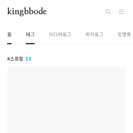
본문 바로가기
kingbbode
홈
태그
미디어로그
위치로그
방명록
스프링
13