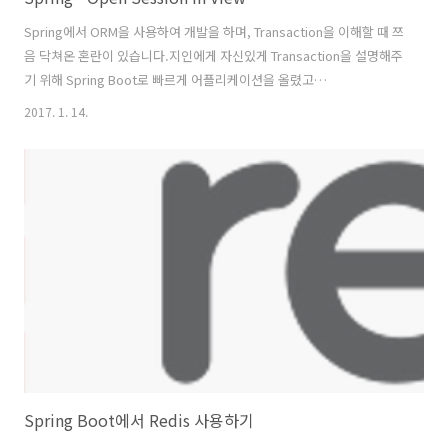
Spring에서 ORM을 사용하여 개발을 하며, Transaction을 이해할 때 쯔
음 닥쳐온 혼란이 있습니다.지인에게 자신있게 Transaction을 설명해주
기 위해 Spring Boot로 빠르게 어플리케이션을 올렸고
@GetMapping("/member/{memberIdx}") public String
2017. 1. 14.
member(@PathVariable Long memberIdx, Model model) {
Member member = memberRepository.findOne(memberIdx);
model.addAttribute("name", member.getName());
model.addAttribute("team", model.getTeam().getName());
return "index"; } Tra..
Spring Boot에서 Redis 사용하기