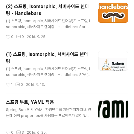
다면 WAS의 재기동은 불가피합니다. WAS의 재기동없이
(2) 스프링, isomorphic, 서버사이드 렌더
properties를 동적으로 로딩하는 2가지 방법을 소개하
링 - Handlebars
려고 합니다. 첫번째는 Spring 내장 컴포넌트인 Resour
글 내용
ceBundleMessageSource이며 두번째는 Apache
(1) 스프링, isomorphic, 서버사이드 렌더링(2) 스프링, i
Commons 프로젝트 컴포넌트인 PropertiesConfigur
somorphic, 서버사이드 렌더링 - Handlebars Spring
ation입니다! 첫번째. Spring ResourceBundleMess
+ Nashorn을 통해 isomorphic할 첫번째 클라이언트
작성시간
0
0
2016. 9. 25.
ageSource Spring에서 공식지원하는..
템플릿 엔진은 handlebars! 1. handlebars란? Handl
ebar.js(이하 핸들바)는 자바스크립트의 템플릿 엔진 중
하나로 Mustache를 기반으로 구현한 템플릿 엔진입니
(1) 스프링, isomorphic, 서버사이드 렌더
다. Mustache는 콧수염모양의 {{ }} Bracket을 이용하
링
여 data를 표현하는 것을 의미하며, 이를 이용하면 html페
글 내용
이지에서 HTML+Bracket의 구성으로 디자이너와 개발
(1) 스프링, isomorphic, 서버사이드 렌더링(2) 스프링, i
자가 협업할 때도 디자이너에게도 이해하기 쉬운구조로써
somorphic, 서버사이드 렌더링 - Handlebars SPA(Si
협업을 하는데도 도움이 됩니다. (참고 : 돛단배의 항해일
ngle Page Web Application)가 등장하고 활성화됨으
작성시간
1
0
2016. 9. 13.
지) 다양한 f..
로인해 클라이언트 렌더링은 사용자에게 더 나은 경험을
제공하기 위한 중요한 요소가 되었습니다. 그렇다면 어디
까지 서버에서 렌더링하고 어디부터 클라이언트에서 렌더
스프링 부트, YAML 적용
링해야할까 고민을 하게 됩니다. 어디까지 서버에서 렌더
글 내용
Spring Boot에서 YAML 환경변수를 지원한지가 꽤 되었
링해야 할까에서 고려해야할 첫번째는 SEO(검색 엔진 최
는데 아직 properties를 사용하는 프로젝트가 많이 있습
적화) 입니다. 네트워크상에는 컨텐츠를 수집하는 다양한
니다. 이것을 YAML로 꼭 변경해야 하나 하는 물음이 생겨
bot들이 존재합니다. 대표적으로 구글봇이 있습니다. 봇의
서 관련 내용을 정리해보았습니다. YAML이란? XML, C,
수집된 콘텐츠는 여러 검색엔진의 검색대상으로 분류될 수
작성시간
0
3
2016. 6. 25.
파이썬, 펄, RFC2822에서 정의된 e-mail 양식에서 개념