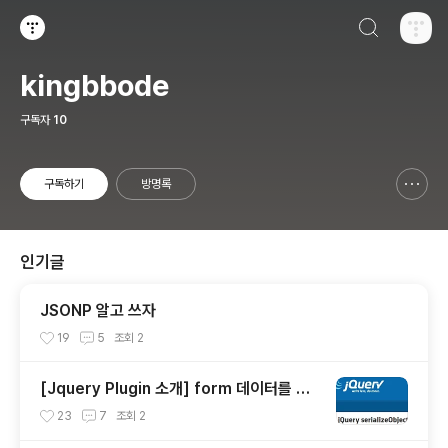
검색하기
티스토리
kingbbode
구독자
10
구독하기
방명록
신고하기 레이어
열기
인기글
JSONP 알고 쓰자
19
5
조회
2
[Jquery Plugin 소개] form 데이터를 Ob
ject로 만들기
23
7
조회
2