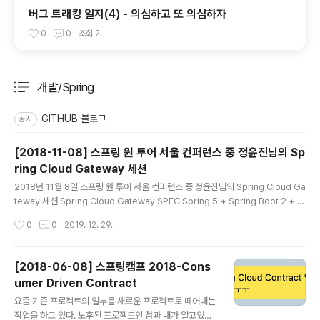
버그 트래킹 일지(4) - 의심하고 또 의심하자
0
0
조회
2
개발/Spring
분류 전체보기
주요 글 목록
GITHUB 블로그
공지
[2018-11-08] 스프링 원 투어 서울 컨퍼런스 중 정윤진님의 Sp
ring Cloud Gateway 세션
글 내용
2018년 11월 8일 스프링 원 투어 서울 컨퍼런스 중 정윤진님의 Spring Cloud Ga
teway 세션 Spring Cloud Gateway SPEC Spring 5 + Spring Boot 2 + A
PI Gateway Pattern What is an API Gateway? 하나로 요청을 받아, 요청을
작성시간
0
0
2019. 12. 29.
분리. Routing Canary-ing Security Monolith Strangling Monitoring Resi
liency Spring Cloud Gateway Type Appliance SAAS (ex: ELB) Web Se
rver Mesh Side Car Pattern + Proxy Pattern Developer Oriented Hist
[2018-06-08] 스프링캠프 2018-Cons
ory 초기 버전인 spring-cloud-zu..
umer Driven Contract
글 내용
요즘 기존 프로젝트의 일부를 새로운 프로젝트로 떼어내는
작업을 하고 있다. 노후된 프로젝트인 점과 내가 알고있는