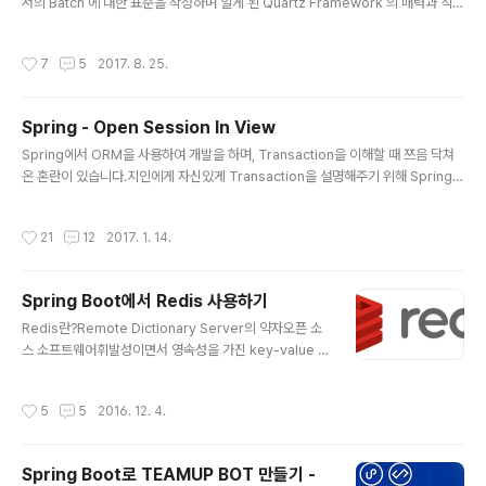
서의 Batch 에 대한 표준을 작성하며 알게 된 Quartz Framework 의 매력과 직접
개발해본 Spring 과의 조합 및 궁합을 소개해보려고 합니다.Quartz란?Quartz S
cheduler 는 거의 모든 Java 응용 프로그램에 통합 할 수 있는 풍부한 기능의 오픈
작성시간
7
5
2017. 8. 25.
소스 작업 스케줄 라이브러리입니다.저에게는 다소 생소했던 라이브러리였습니다.
그래서 리서치를 해보았더니,스프링에서 Unix의 Cron 처럼 특정시간 혹은 몇분 혹
은 몇시간마다 동작해는 스케쥴러를 구현해야 했다. 그래서 찾아보게 된게 Spring
Spring - Open Session In View
+ Quartz Scheduler 조합의 활용이었다. 하지만 Spring 3.1 버전 부터는 Quar..
글 내용
Spring에서 ORM을 사용하여 개발을 하며, Transaction을 이해할 때 쯔음 닥쳐
온 혼란이 있습니다.지인에게 자신있게 Transaction을 설명해주기 위해 Spring B
oot로 빠르게 어플리케이션을 올렸고@GetMapping("/member/{memberId
x}") public String member(@PathVariable Long memberIdx, Model m
작성시간
21
12
2017. 1. 14.
odel) { Member member = memberRepository.findOne(memberIdx);
model.addAttribute("name", member.getName()); model.addAttribut
e("team", model.getTeam().getName()); return "index"; } Tra..
Spring Boot에서 Redis 사용하기
글 내용
Redis란?Remote Dictionary Server의 약자오픈 소
스 소프트웨어휘발성이면서 영속성을 가진 key-value 저
장소Redis는 NoSQLNoSQL은 데이터 간의 관계를 정
의하지 않고 고정된 스키마를 갖지 않는 새로운 형태의 데
작성시간
5
5
2016. 12. 4.
이터베이스로서, 관계형 데이터베이스(RDBMS)를 경량화
한 데이터베이스 입니다. 관계형 데이터베이스의 특징 을
제거하고 만들어진 다른 모든 형태의 DBMS를 칭하 기도
Spring Boot로 TEAMUP BOT 만들기 -
하며, SQL 계열 질의어를 사용할 수 있다는 사실 을 강조