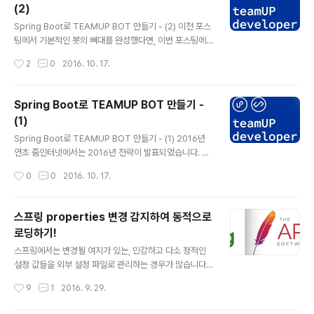
(2)
한다는 면에서 “Not Only SQL”로 불리기도 합니다.Red
글 내용
is는 이러한 NoSQL의 종류 중 하나입니다.데이터 모델N
Spring Boot로 TEAMUP BOT 만들기 - (2) 이전 포스
oSQL이 가지고 있는 대표적인 데이터 모델은 아래와 같
팅에서 기본적인 봇의 뼈대를 완성했다면, 이번 포스팅에
습니다.Key-Value하나의 Key에 하나의 Value를 갖는..
서는 보다 체계적인 구조와 기능을 완성하기 위해 스프링
작성시간
2
0
2016. 10. 17.
에서 제공해주는 아래 기능들을 활용해보려고 합니다!Refl
ectionMVC의 Controller와 같이 봇에서 구현한 명령어
의 Controller를 만들어 봅니다.AOP구현된 명령어에 권
Spring Boot로 TEAMUP BOT 만들기 -
한 설정을 해봅니다.Scheduling스케줄링을 활용하여 기
(1)
능을 구현합니다.ReflectionReflection이란 객체를 통
글 내용
해 클래스의 정보를 분석해 내는 프로그램 기법을 말합니
Spring Boot로 TEAMUP BOT 만들기 - (1) 2016년
다. 스프링이 아닌 자바의 특징으로 실행중인 자바프로그
연초 줌인터넷에서는 2016년 전략이 발표되었습니다. 그
램 내부를 검사하고 내부의 속성을 수정할 수 있습니다. S
중 눈을 의심하게 만드는 목표가 있었으니, 그것이 바로 잉
작성시간
0
0
2016. 10. 17.
pring Container의 BeanFactory가 어플리..
여력 확보!? 이런 의미는 아니고, 더 높은 도약을 위해 개개
인의 잉여 시간을 확보하여 업무를 더 효율적으로 하자는
의도! 그렇게 확보된 잉여력으로 무엇을 할까 고민하여 사
스프링 properties 변경 감지하여 동적으로
내에서 사용하는 메신저 팀업의 봇을 만들게 되었습니다.
로딩하기!
팀업이란?이스트소프트의 기업용 메신저 팀업(TeamUP)
글 내용
은사내 메신저프로젝트별 그룹피드(게시판)문서 등 자료
스프링에서는 변경될 여지가 있는, 민감하고 다소 정적인
중앙관리대용량 파일 전송등 다양한 업무 도구를 제공해
설정 값들을 외부 설정 파일로 관리하는 경우가 많습니다.
빠른 커뮤니케이션(소통)을 통한 업무 효율을 향상시켜주
외부 파일로 설정 값을 관리하는 경우 어플리케이션의 소
작성시간
9
1
2016. 9. 29.
는 기업용 통합 커뮤니케이션 플랫폼입니다.자세한 내용은
스수정, 리페키징없이 비교적 간단하게 설정 값을 바꿀 수
팀업 소개 페이지로!활용 예시..
있습니다. 그러나! 아무런 설정없이 properties를 사용한