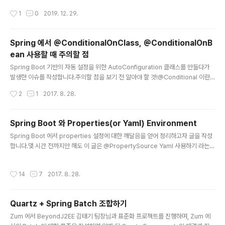
프로젝트가 아니라는 점이 지옥을 맛보게 해주고 있다. 정
작성시간
1
0
2019. 12. 29.
리를 하다보니 기능이 중복된, 프로젝트의 성격 이상으로
많은 정보를 제공하는, 불필요하게 많은 정보를 요구하는
등 이상한 End Point들이 발견되었다. 아마 오랜시간 요
Spring 에서 @ConditionalOnClass, @ConditionalOnB
구사항이 점점 늘어나면서 불가피하게, 혹은 요구했었지만
ean 사용할 때 주의할 점
이제는 다르게 사용하는 API가 되었지 않을까 생각한다.
글 내용
정리를 위해 이 API들을 사용하는 서비스들에 대해서 전부
Spring Boot 기반의 자동 설정을 위한 AutoConfiguration 클래스를 만들다가
조사를 해야했고, 굉장히 많은 시간을 소비해야 했다. 정리
발생한 이슈를 작성합니다.주의할 점을 보기 전 알아야 할 것!@Conditional 이란?
를 하고난 후 보니 중복된 것, 사용되지 않는 것, 불필요한
스프링4에서 도입된 어노테이션으로 조건부로 Bean을 스프링컨테이너에 등록하는
작성시간
2
1
2017. 8. 28.
요구, 제공 스펙, 그리고 그것들을 위한 테스트 코드들이 보
역할을 합니다. 이 어노테이션은 Condition Interface 사용하여 특정 조건부로 등
였다. 현재와 미래의 모..
록되도록 만들 수 있습니다. 그리고 현재의 스프링 프레임워크에서는 미리 정의된 C
ondition Interface 구현체를 가지고 있는 @Conditional 어노테이션의 파생 어
Spring Boot 와 Properties(or Yaml) Environment
노테이션들이 있습니다.주의점을 적을 어노테이션은 아래 어노테이션들 입니다.@C
글 내용
Spring Boot 에서 properties 설정에 대한 깨달음을 얻어 정리하고자 글을 작성
onditionalOnClass : 특정 Class 파일이 존재하면 Bean 을 등록.@Condit..
합니다.몇 시간 전까지만 해도 이 글은 @PropertySource Yaml 사용하기 라는
글로 작성될 뻔 하였던 글 입니다.제가 처음 위의 주제로 글을 작성하기로 마음 먹은
이유는@PropertySource 의 Yaml 미지원@ConfigurationPropeties 의 loc
작성시간
14
7
2017. 8. 28.
ations Deprecated때문입니다.까려고 찾아보다가, 내가 잘못 알았구나 하는 깨
달음에 바로 글을 작성합니다.발단저의 10번째 블로깅이였던 스프링 부트, YAML
적용 이라는 블로그에서 소개하였던 @ConfigurationProeprties 의 locations
Quartz + Spring Batch 조합하기
이 Spring Boot 1.4 를 이후로 Deprecated 되었습니..
글 내용
Zum 에서 BeyondJ2EE 김태기 팀장님과 표준화 프로젝트를 진행하며, Zum 에