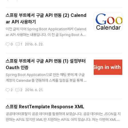
있습니다. 대부분 봇들은 자바스크립트를 실행하지 못하
을 얻어 만들어진 '사람이 쉽게 읽을 수 있는' 데이터 직렬
며, 구글봇..
화 양식이라고 합니다. (WIKI 참고) 이 양식은 JSON에 포
스프링 부트에서 구글 API 연동 (2) Calend
함되며 계층적인 설정 데이터를 정의하는데 매우 편리한
ar API 사용하기
문법을 가지고 있습니다. Spring Boot의 지원 'spring-
글 내용
boot-starter'에서는 자동으로 SnakeYAML 'starter
이전 글에 이어 Spring Boot Application에서 Calend
POM`'를 제공하며, SpringApplication 클래스는 클래
ar API 사용하는 내용입니다. 이 전 글 Spring Boot Ap
스패스 상에 Sn..
plication에서 구글 Calendar API 연동 (1) 내용은 대부
작성시간
0
1
2016. 6. 22.
분의 구글 API에서 필요로하는 구글 Oauth 인증에 대한
내용이였고 다음은 Calendar 서비스를 생성하는 과정 입
니다. 이전 글 에서 생성한 Util에 Calendar 서비스를 생
스프링 부트에서 구글 API 연동 (1) 설정부터
성하는 메소드를 작성하였습니다. 1234567891011pub
Oauth 인증
lic static com.google.api.services.calendar.Cale
글 내용
ndar getCalendarService() { try { Credential cre
Spring Boot Application으로 만든 채팅 봇에 제 구글
dential = authorize(); return new com.googl..
계정의 Calendar를 연동하여 스케줄 일정을 봇을 통해 확
인 가능하도록 구현해보았습니다. 다시 한번 정리를 하며
작성시간
2
2
2016. 6. 21.
구글 API를 처음 연동하시는 분들께 도움이 되었으면하여
글을 작성합니다! 구글에서 프로젝트 생성 및 설정 구글 A
PI를 사용하기 위해서는 API 프로젝트를 생성해야 합니다.
스프링 RestTemplate Response XML
API 프로젝트는 해당 사용자에게 필요한 정보를 요청하고
글 내용
공공데이터포탈의 공공 데이터를 활용하여 보았습니다. 공공 데이터는 JSON을 지
사용자의 승인을 통해 사용자의 정보에 접근하기도 하며,
원하는 API도 많지만 XML만 지원하는 API도 아직 많습니다. 저는 이번에 XML을
서비스 계정을 통해 특정 키를 통해 API에서 제공하는 기
제공해주는 API를 사용하게 되었습니다. RestTemplate를 사용하여 XML 데이터
능을 제공하기도 합니다. Calendar API는 사용자의 동의