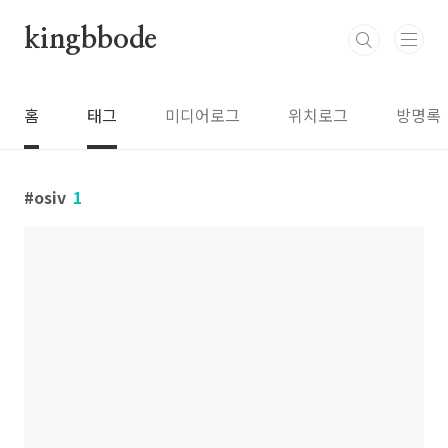
본문 바로가기
kingbbode
홈
태그
미디어로그
위치로그
방명록
osiv
1