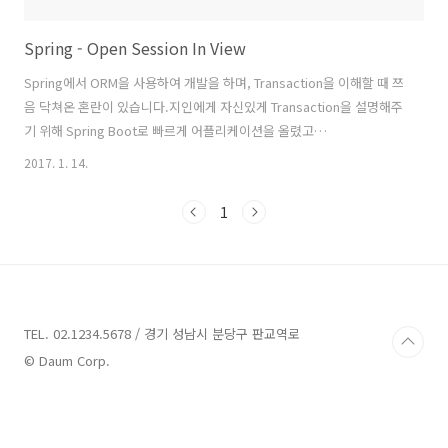
Spring - Open Session In View
Spring에서 ORM을 사용하여 개발을 하며, Transaction을 이해할 때 쯔
음 닥쳐온 혼란이 있습니다.지인에게 자신있게 Transaction을 설명해주
기 위해 Spring Boot로 빠르게 어플리케이션을 올렸고
@GetMapping("/member/{memberIdx}") public String
2017. 1. 14.
member(@PathVariable Long memberIdx, Model model) {
Member member = memberRepository.findOne(memberIdx);
1
model.addAttribute("name", member.getName());
model.addAttribute("team", model.getTeam().getName());
return "index"; } Tra..
TEL. 02.1234.5678 / 경기 성남시 분당구 판교역로
© Daum Corp.