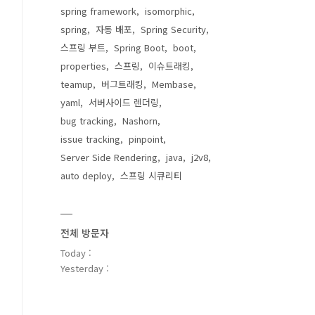
spring framework
isomorphic
spring
자동 배포
Spring Security
스프링 부트
Spring Boot
boot
properties
스프링
이슈트래킹
teamup
버그트래킹
Membase
yaml
서버사이드 렌더링
bug tracking
Nashorn
issue tracking
pinpoint
Server Side Rendering
java
j2v8
auto deploy
스프링 시큐리티
전체 방문자
Today :
Yesterday :