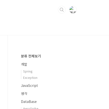
분류 전체보기
개발
Spring
Exception
JavaScript
생각
DataBase
AeroSpike