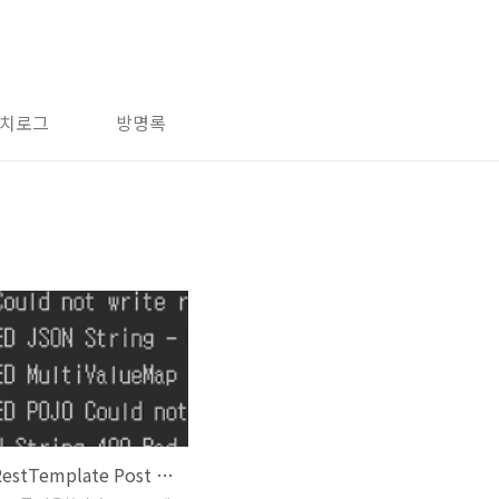
치로그
방명록
Spring RestTemplate Post Header & Json