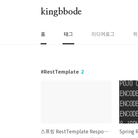
본문 바로가기
kingbbode
홈
태그
미디어로그
위
RestTemplate
2
스프링 RestTemplate Response XML