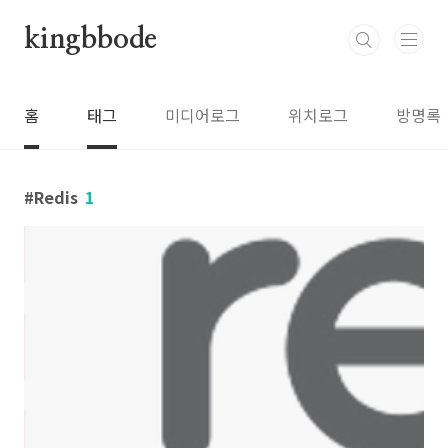
본문 바로가기
kingbbode
홈
태그
미디어로그
위치로그
방명록
Redis
1