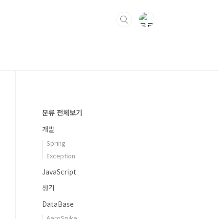
분류 전체보기
개발
Spring
Exception
JavaScript
생각
DataBase
AeroSpike