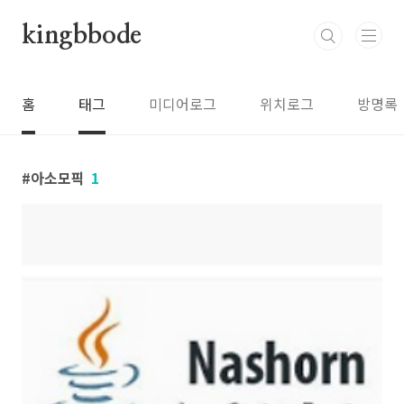
본문 바로가기
kingbbode
홈
태그
미디어로그
위치로그
방명록
아소모픽
1