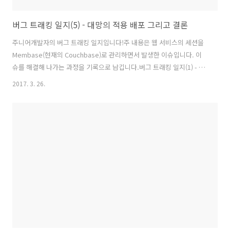
버그 트래킹 일지(5) - 대망의 적용 배포 그리고 결론
주니어개발자의 버그 트래킹 일지입니다!주 내용은 웹 서비스의 세션을
Membase(현재의 Couchbase)로 관리하면서 발생한 이슈입니다. 이
슈를 해결해 나가는 과정을 기록으로 남깁니다.버그 트래킹 일지(1) - 시
작은 사전지식 확보부터 버그 트래킹 일지(2) - 로그를 보자! 버그 트래킹
2017. 3. 26.
일지(3) - 임시방편보단 장기적으로 버그 트래킹 일지(4) - 의심하고 또
의심하자 버그 트래킹 일지(5) - 대망의 적용 배포 그리고 결론버그트래
킹 환경Membase ServerVersion : 1.7.2Node4개노드당 Replica 2
개노드당 할당 메모리 2GBBucket1개메모리 8GB(노드당 메모리 * 노드
수)각 서버 스팩RAM 8GBHDD 30GBWEB ServerSpring Boot Web
Appli..