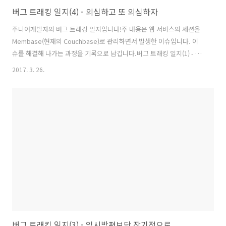
버그 트래킹 일지(4) - 의심하고 또 의심하자
주니어개발자의 버그 트래킹 일지입니다!주 내용은 웹 서비스의 세션을
Membase(현재의 Couchbase)로 관리하면서 발생한 이슈입니다. 이
슈를 해결해 나가는 과정을 기록으로 남깁니다.버그 트래킹 일지(1) - 시
작은 사전지식 확보부터 버그 트래킹 일지(2) - 로그를 보자! 버그 트래킹
2017. 3. 26.
일지(3) - 임시방편보단 장기적으로 버그 트래킹 일지(4) - 의심하고 또
의심하자 버그 트래킹 일지(5) - 대망의 적용 배포 그리고 결론버그트래
킹 환경Membase ServerVersion : 1.7.2Node4개노드당 Replica 2
개노드당 할당 메모리 2GBBucket1개메모리 8GB(노드당 메모리 * 노드
수)각 서버 스팩RAM 8GBHDD 30GBWEB ServerSpring Boot Web
Appli..
버그 트래킹 일지(3) - 임시방편보단 장기적으로