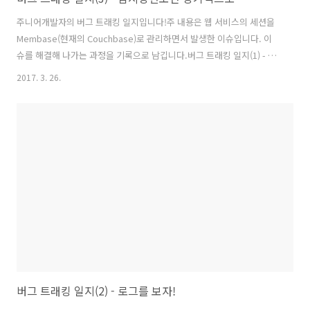
주니어개발자의 버그 트래킹 일지입니다!주 내용은 웹 서비스의 세션을
Membase(현재의 Couchbase)로 관리하면서 발생한 이슈입니다. 이
슈를 해결해 나가는 과정을 기록으로 남깁니다.버그 트래킹 일지(1) - 시
작은 사전지식 확보부터 버그 트래킹 일지(2) - 로그를 보자! 버그 트래킹
2017. 3. 26.
일지(3) - 임시방편보단 장기적으로 버그 트래킹 일지(4) - 의심하고 또
의심하자 버그 트래킹 일지(5) - 대망의 적용 배포 그리고 결론버그트래
킹 환경Membase ServerVersion : 1.7.2Node4개노드당 Replica 2
개노드당 할당 메모리 2GBBucket1개메모리 8GB(노드당 메모리 * 노드
수)각 서버 스팩RAM 8GBHDD 30GBWEB ServerSpring Boot Web
Appli..
버그 트래킹 일지(2) - 로그를 보자!