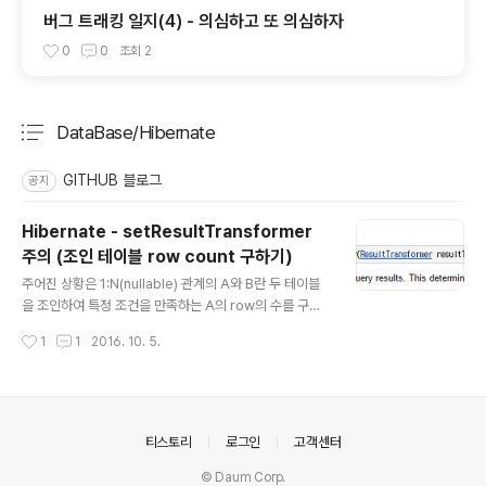
버그 트래킹 일지(4) - 의심하고 또 의심하자
0
0
조회
2
DataBase/Hibernate
분류 전체보기
주요 글 목록
GITHUB 블로그
공지
Hibernate - setResultTransformer
주의 (조인 테이블 row count 구하기)
글 내용
주어진 상황은 1:N(nullable) 관계의 A와 B란 두 테이블
을 조인하여 특정 조건을 만족하는 A의 row의 수를 구하
는 것 입니다. 특정 조건은 A의 조건일 수도 있고 B의 조건
작성시간
1
1
2016. 10. 5.
일 수도 있습니다. 이런 경우 A 주체의 왼쪽 외부 조인을 사
용하게 됩니다. B 테이블과 관계를 맺지 않은 A의 레코드
에서도 조건을 만족할 수 있기 때문입니다. 이 쿼리는 중복
된 A의 레코드를 생기게 합니다. 그래서 중복을 제거하여
야 합니다! 중복을 제거하는 방법으로 많이 사용되는 Hibe
의안내
티스토리
로그인
고객센터
rante 코드는 setResultTransformer(CriteriaSpeci
© Daum Corp.
fication.DISTINCT_ROOT_ENTITY)입니다. Project