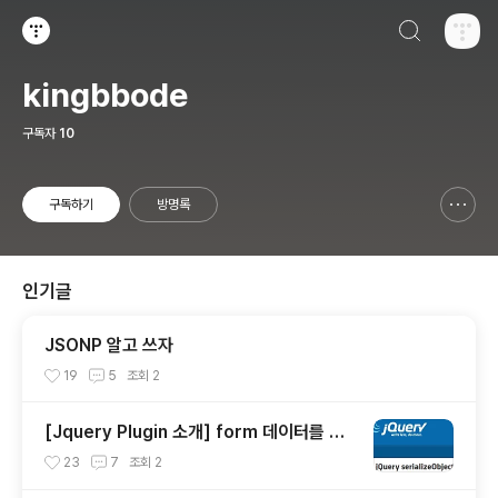
검색하기
티스토리
kingbbode
구독자
10
구독하기
방명록
신고하기 레이어
열기
인기글
JSONP 알고 쓰자
19
5
조회
2
[Jquery Plugin 소개] form 데이터를 Ob
ject로 만들기
23
7
조회
2