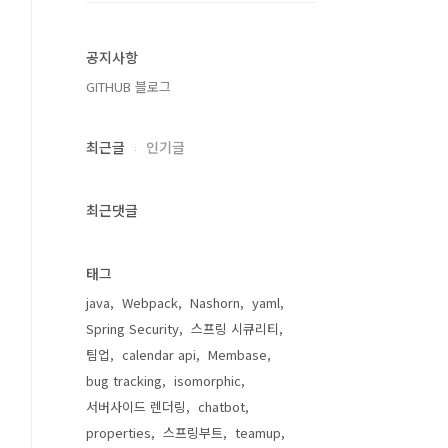
공지사항
GITHUB 블로그
최근글
인기글
최근댓글
태그
java
Webpack
Nashorn
yaml
Spring Security
스프링 시큐리티
팀업
calendar api
Membase
bug tracking
isomorphic
서버사이드 렌더링
chatbot
properties
스프링부트
teamup