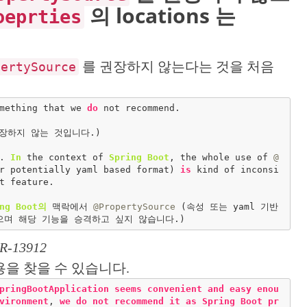
의 locations 는
oeprties
를 권장하지 않는다는 것을 처음
pertySource
mething that we 
do
 not recommend.

장하지 않는 것입니다.)

. 
In
 the context of 
Spring
Boot
, the whole use of 
@
r potentially yaml based format) 
is
 kind of inconsi
t feature.

ng
Boot의
 맥락에서 
@PropertySource
 (속성 또는 yaml 기반 
PR-13912
을 찾을 수 있습니다.
pringBootApplication
seems
convenient
and
easy
enou
vironment
, 
we
do
not
recommend
it
as
Spring
Boot
pr