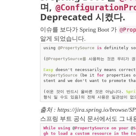
며,
@ConfigurationPr
Deprecated 시켰다.
이슈를 보다가 Spring Boot 가
@Pro
알게 되었습니다.
using 
@PropertySource
is
 definitely so
(
@PropertySource를
 사용하는 것은 우리가 권
Easy
 doesn't necessarily means correct
PropertySource
 (be it 
for
 properties o
stent and we don't want to promote tha
(쉬운 것이 반드시 올바른 것은 아닙니다. 
Spri
출처 : https://jira.spring.io/browse/S
스프링 부트 공식 문서에서도 그 내용
While
using
 @
PropertySource
on
your
 @
S
gh
to
load
a
custom
resource
in
the
En