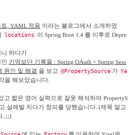
트, YAML 적용
이라는 블로그에서 소개하였
의
이 Spring Boot 1.4 를 이후로 Depre
locations
려니 하다가
지인
기억보단 기록을 : Spring OAuth + Spring Sess
l 발생 원인 및 해결
을 보고
가
@PropertySource
Ya
각을 해보았습니다.
 보았고 짧은 영어 실력으로 잘못 해석하여 PropertyS
줄 알고 설레발 치다가 창피를 당했습니다..(제목 말고
;;)
에 있는
를 이용하여 Yaml을
ySource
Factory