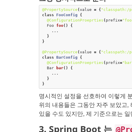
@PropertySource
(
value
=
{
"classpath:/p
class
FooConfig
{
@ConfigurationProeprties
(
prefix
=
"foo
Foo
foo
()
{
...
}
}
@PropertySource
(
value
=
{
"classpath:/p
class
BarConfig
{
@ConfigurationProeprties
(
prefix
=
"bar
Bar
bar
()
{
...
}
}
명시적인 설정을 선호하여 이렇게 분
위의 내용들은 그동안 자주 보았고,
있을 수도 있지만, 제 기준으로는 일
3. Spring Boot 는
@Pr